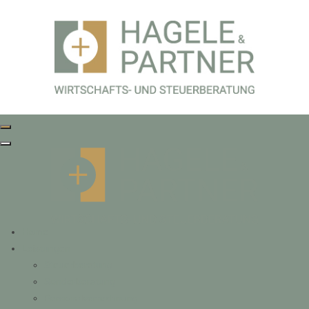
Home
Leistungen
Steuerberatung
Sonderberatung
Personalverrechnung