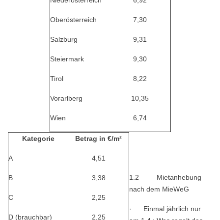
Niederösterreich
6,92
Oberösterreich
7,30
Salzburg
9,31
Steiermark
9,30
Tirol
8,22
Vorarlberg
10,35
Wien
6,74
Kategorie
Betrag in €/m²
A
4,51
1.2
Mietanhebung
B
3,38
nach dem MieWeG
C
2,25
· Einmal jährlich nur
D (brauchbar)
2,25