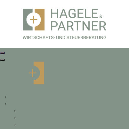
Home
Leistungen
Steuerberatung
Sonderberatung
Personalverrechnung