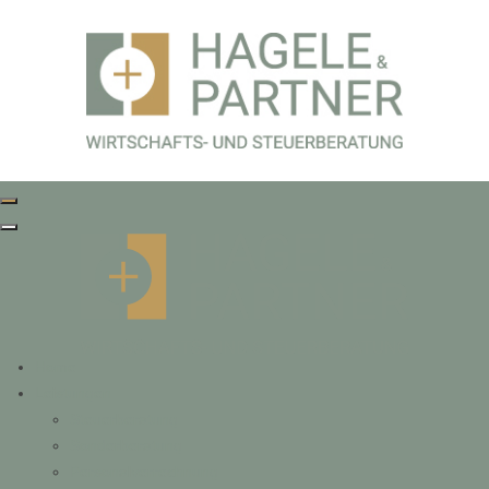
Home
Leistungen
Steuerberatung
Sonderberatung
Personalverrechnung