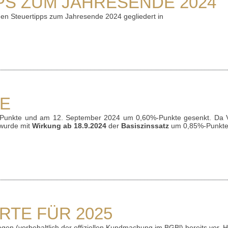
PS ZUM JAHRESENDE 2024
 den Steuertipps zum Jahresende 2024 gegliedert in
ZE
-Punkte und am 12. September 2024 um 0,60%-Punkte gesenkt. Da V
 wurde mit
Wirkung ab 18.9.2024
der
Basiszinssatz
um 0,85%-Punkt
RTE FÜR 2025
gen (vorbehaltlich der offiziellen Kund­mach­ung im BGBl) bereits vor. H