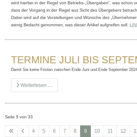
wird hierbei in der Regel von Betriebs-„Übergaben“, was schon ve
dass der Vorgang in der Regel aus Sicht des Übergebers betracht
Dabei wird auf die Vorstellungen und Wünsche des „Übernehmers
wenig Bedacht genommen, was dieser Artikel aufgreifen soll.
LIN
TERMINE JULI BIS SEPTE
Damit Sie keine Fristen zwischen Ende Juni und Ende September 2024 v
Weiterlesen …
Seite 9 von 33
4
5
6
7
8
9
10
11
12
1