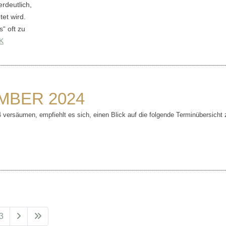
rdeutlich,
et wird.
“ oft zu
K
MBER 2024
ersäumen, empfiehlt es sich, einen Blick auf die folge­nde Terminübersicht
3